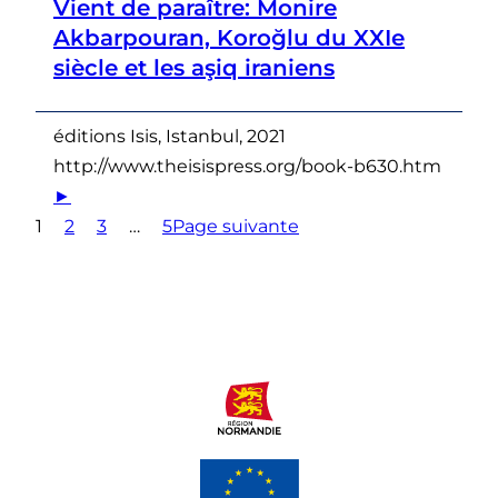
Vient de paraître: Monire
Akbarpouran, Koroğlu du XXIe
siècle et les aşiq iraniens
éditions Isis, Istanbul, 2021
http://www.theisispress.org/book-b630.htm
►
1
2
3
…
5
Page suivante